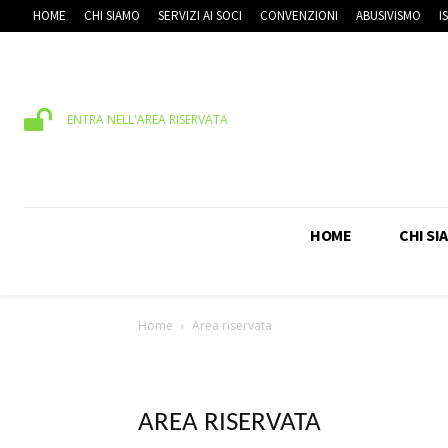
HOME
CHI SIAMO
SERVIZI AI SOCI
CONVENZIONI
ABUSIVISMO
I
ENTRA NELL'AREA RISERVATA
HOME
CHI SI
Home
Area riservata
AREA RISERVATA