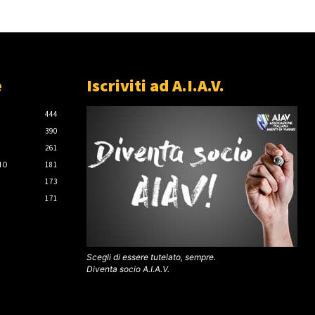
e
Iscriviti ad A.I.A.V.
444
390
261
IO
181
173
171
Scegli di essere tutelato, sempre.
Diventa socio A.I.A.V.