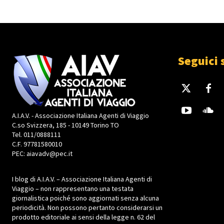
Seguici 
A.I.A.V. - Associazione Italiana Agenti di Viaggio
C.so Svizzera, 185 - 10149 Torino TO
Tel. 011/0888111
C.F. 97781580010
PEC: aiavadv@pec.it
I blog di A.I.A.V. – Associazione Italiana Agenti di
Viaggio – non rappresentano una testata
giornalistica poiché sono aggiornati senza alcuna
periodicità. Non possono pertanto considerarsi un
prodotto editoriale ai sensi della legge n. 62 del