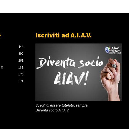
e
Iscriviti ad A.I.A.V.
444
390
261
IO
181
173
171
Scegli di essere tutelato, sempre.
Diventa socio A.I.A.V.