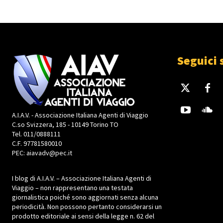
Seguici 
A.I.A.V. - Associazione Italiana Agenti di Viaggio
C.so Svizzera, 185 - 10149 Torino TO
Tel. 011/0888111
C.F. 97781580010
PEC: aiavadv@pec.it
I blog di A.I.A.V. – Associazione Italiana Agenti di
Viaggio – non rappresentano una testata
giornalistica poiché sono aggiornati senza alcuna
periodicità. Non possono pertanto considerarsi un
prodotto editoriale ai sensi della legge n. 62 del