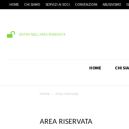
HOME
CHI SIAMO
SERVIZI AI SOCI
CONVENZIONI
ABUSIVISMO
I
ENTRA NELL'AREA RISERVATA
HOME
CHI SI
Home
Area riservata
AREA RISERVATA