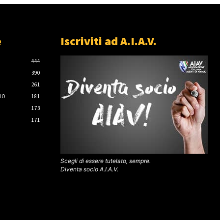
e
Iscriviti ad A.I.A.V.
444
390
261
IO
181
173
171
Scegli di essere tutelato, sempre.
Diventa socio A.I.A.V.