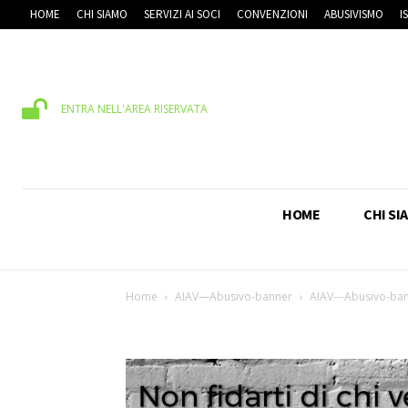
HOME
CHI SIAMO
SERVIZI AI SOCI
CONVENZIONI
ABUSIVISMO
I
ENTRA NELL'AREA RISERVATA
HOME
CHI SI
Home
AIAV—Abusivo-banner
AIAV---Abusivo-ba