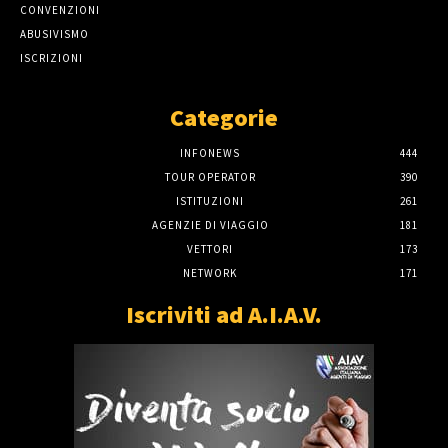
CONVENZIONI
ABUSIVISMO
ISCRIZIONI
Categorie
INFONEWS
444
TOUR OPERATOR
390
ISTITUZIONI
261
AGENZIE DI VIAGGIO
181
VETTORI
173
NETWORK
171
Iscriviti ad A.I.A.V.