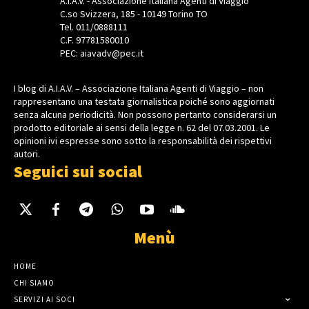
A.I.A.V. - Associazione Italiana Agenti di Viaggio
C.so Svizzera, 185 - 10149 Torino TO
Tel. 011/0888111
C.F. 97781580010
PEC: aiavadv@pec.it
I blog di A.I.A.V. – Associazione Italiana Agenti di Viaggio – non
rappresentano una testata giornalistica poiché sono aggiornati
senza alcuna periodicità. Non possono pertanto considerarsi un
prodotto editoriale ai sensi della legge n. 62 del 07.03.2001. Le
opinioni ivi espresse sono sotto la responsabilità dei rispettivi
autori.
Seguici sui social
Menù
HOME
CHI SIAMO
SERVIZI AI SOCI