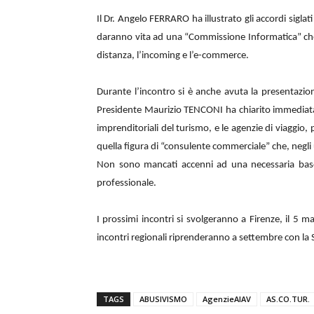
Il Dr. Angelo FERRARO ha illustrato gli accordi siglat
daranno vita ad una “Commissione Informatica” che a
distanza, l’incoming e l’e-commerce.
Durante l’incontro si è anche avuta la presentazion
Presidente Maurizio TENCONI ha chiarito immediatame
imprenditoriali del turismo, e le agenzie di viaggio,
quella figura di “consulente commerciale” che, negli
Non sono mancati accenni ad una necessaria base si
professionale.
I prossimi incontri si svolgeranno a Firenze, il 5 
incontri regionali riprenderanno a settembre con la Sic
TAGS
ABUSIVISMO
AgenzieAIAV
AS.CO.TUR.