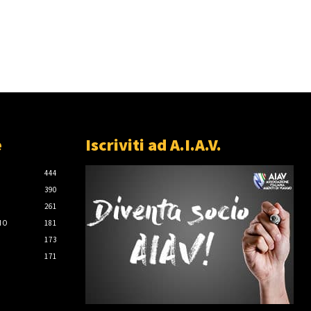
e
Iscriviti ad A.I.A.V.
444
390
261
IO
181
173
171