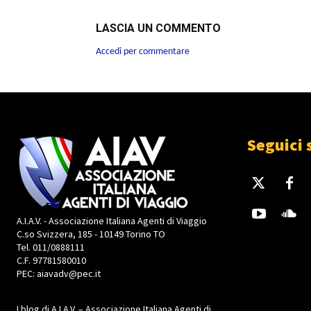
LASCIA UN COMMENTO
Accedi per commentare
Seguici 
A.I.A.V. - Associazione Italiana Agenti di Viaggio
C.so Svizzera, 185 - 10149 Torino TO
Tel. 011/0888111
C.F. 97781580010
PEC: aiavadv@pec.it
I blog di A.I.A.V. – Associazione Italiana Agenti di