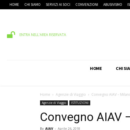
HOME
CHI SIAMO
SERVIZI AI SOCI
CONVENZIONI
ABUSIVISMO
I
ENTRA NELL'AREA RISERVATA
HOME
CHI SI
Home
Agenzie di Viaggio
Convegno AIAV – Milano
Agenzie di Viaggio
ISTITUZIONI
Convegno AIAV – 
By
AIAV
-
Aprile 26, 2018