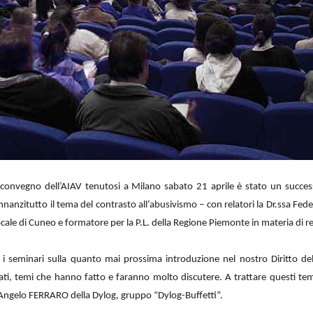
 convegno dell’AIAV tenutosi a Milano sabato 21 aprile è stato un successo
nnanzitutto il tema del contrasto all’abusivismo – con relatori la Dr.ssa Fede
ale di Cuneo e formatore per la P.L. della Regione Piemonte in materia di re
 i seminari sulla quanto mai prossima introduzione nel nostro Diritto della 
, temi che hanno fatto e faranno molto discutere. A trattare questi temi
. Angelo FERRARO della Dylog, gruppo “Dylog-Buffetti”.