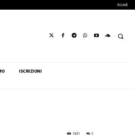
Accedi
MO
ISCRIZIONI
1631
0