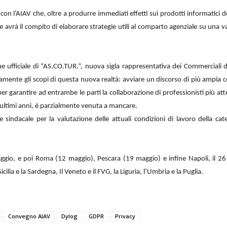
i con l’AIAV che, oltre a produrre immediati effetti sui prodotti informatici d
vrà il compito di elaborare strategie utili al comparto agenziale su una v
e ufficiale di “AS.CO.TUR.”, nuova sigla rappresentativa dei Commerciali de
nte gli scopi di questa nuova realtà: avviare un discorso di più ampia coll
 per garantire ad entrambe le parti la collaborazione di professionisti più a
 ultimi anni, è parzialmente venuta a mancare.
ndacale per la valutazione delle attuali condizioni di lavoro della categ
maggio, e poi Roma (12 maggio), Pescara (19 maggio) e infine Napoli, il 26 
ilia e la Sardegna, Il Veneto e il FVG, la Liguria, l’Umbria e la Puglia.
Convegno AIAV
Dylog
GDPR
Privacy