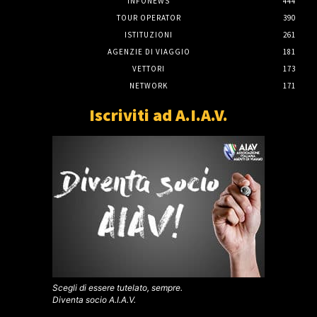
INFONEWS
444
TOUR OPERATOR
390
ISTITUZIONI
261
AGENZIE DI VIAGGIO
181
VETTORI
173
NETWORK
171
Iscriviti ad A.I.A.V.
Scegli di essere tutelato, sempre.
Diventa socio A.I.A.V.