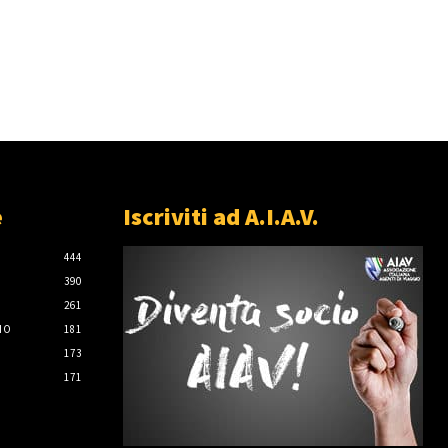
e
Iscriviti ad A.I.A.V.
444
390
261
IO
181
173
171