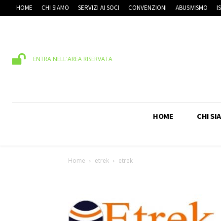
HOME
CHI SIAMO
SERVIZI AI SOCI
CONVENZIONI
ABUSIVISMO
I
ENTRA NELL'AREA RISERVATA
HOME
CHI SI
Home
etrek
etrek