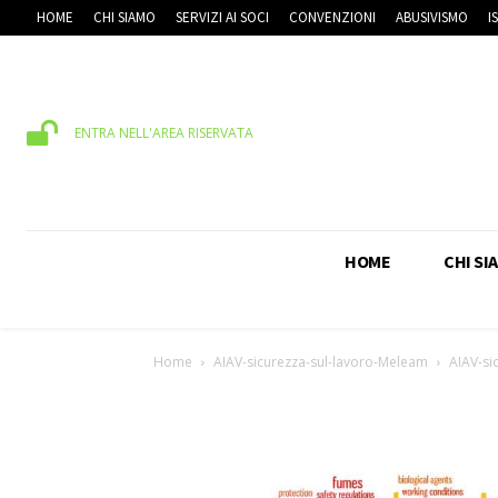
HOME
CHI SIAMO
SERVIZI AI SOCI
CONVENZIONI
ABUSIVISMO
I
ENTRA NELL'AREA RISERVATA
HOME
CHI SI
Home
AIAV-sicurezza-sul-lavoro-Meleam
AIAV-si