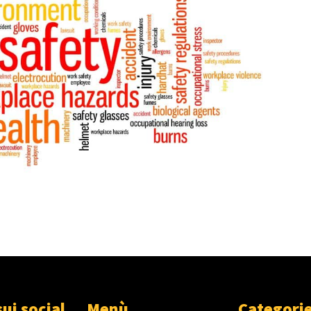
sui social
Menù
Categori