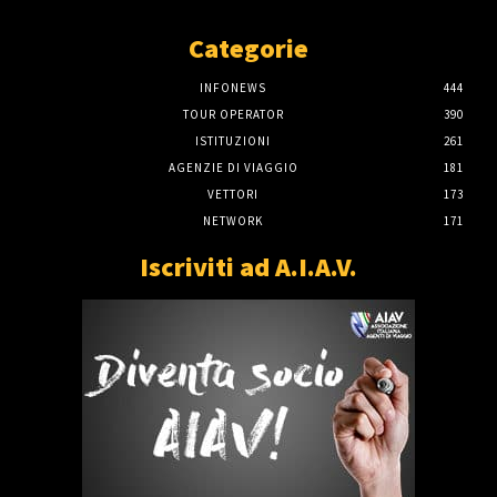
Categorie
INFONEWS
444
TOUR OPERATOR
390
ISTITUZIONI
261
AGENZIE DI VIAGGIO
181
VETTORI
173
NETWORK
171
Iscriviti ad A.I.A.V.