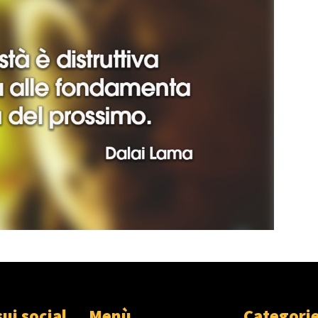
sui social
Menù
Categori