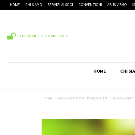
HOME
CHI SIAMO
SERVIZI AI SOCI
CONVENZIONI
ABUSIVISMO
I
ENTRA NELL'AREA RISERVATA
HOME
CHI SI
Home
AIAV—Warning-list-ADV-Alert
AIAV---Warni