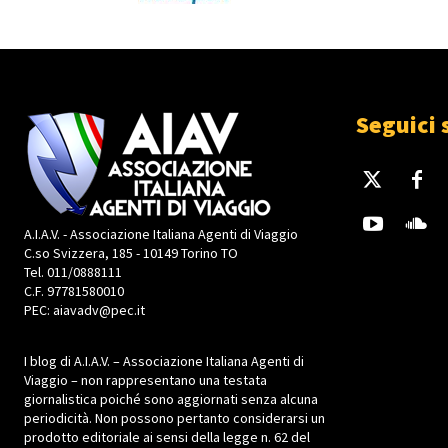
Seguici 
A.I.A.V. - Associazione Italiana Agenti di Viaggio
C.so Svizzera, 185 - 10149 Torino TO
Tel. 011/0888111
C.F. 97781580010
PEC: aiavadv@pec.it
I blog di A.I.A.V. – Associazione Italiana Agenti di
Viaggio – non rappresentano una testata
giornalistica poiché sono aggiornati senza alcuna
periodicità. Non possono pertanto considerarsi un
prodotto editoriale ai sensi della legge n. 62 del