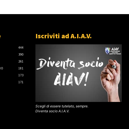
e
Iscriviti ad A.I.A.V.
444
390
261
IO
181
173
171
Scegli di essere tutelato, sempre.
Diventa socio A.I.A.V.