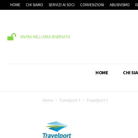
HOME
CHI SIAMO
SERVIZI AI SOCI
CONVENZIONI
ABUSIVISMO
I
ENTRA NELL'AREA RISERVATA
HOME
CHI SI
Home
Travelport 1
Travelport 1