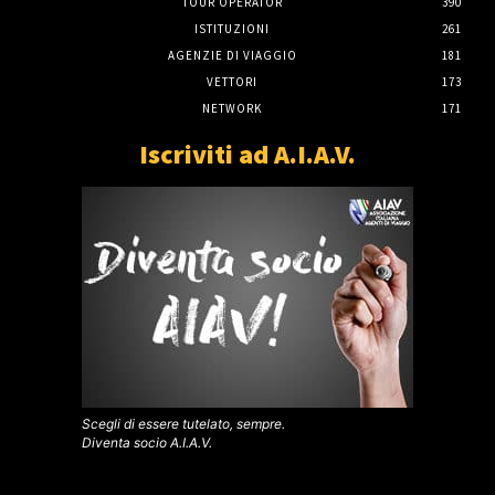
TOUR OPERATOR
390
ISTITUZIONI
261
AGENZIE DI VIAGGIO
181
VETTORI
173
NETWORK
171
Iscriviti ad A.I.A.V.
Scegli di essere tutelato, sempre.
Diventa socio A.I.A.V.