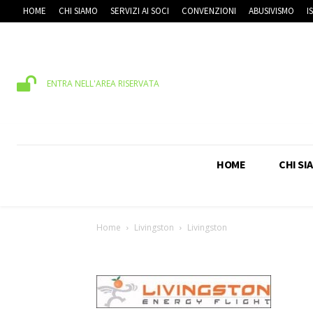
HOME
CHI SIAMO
SERVIZI AI SOCI
CONVENZIONI
ABUSIVISMO
I
ENTRA NELL'AREA RISERVATA
HOME
CHI SI
Home
Livingston
Livingston