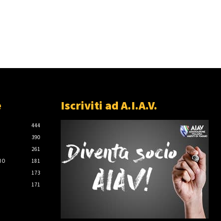
e
Iscriviti ad A.I.A.V.
444
390
261
IO
181
173
171