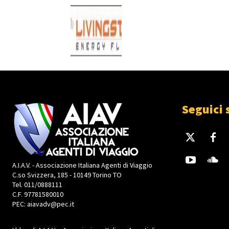
Seguici 
A.I.A.V. - Associazione Italiana Agenti di Viaggio
C.so Svizzera, 185 - 10149 Torino TO
Tel. 011/0888111
C.F. 97781580010
PEC: aiavadv@pec.it