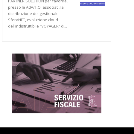
PARTNER SOLUTION per favorire,
presso le AdV/T.O. associati, la
distribuzione del gestionale
SferaNET, evoluzione cloud
dell’indistruttibile “VOYAGER” di...