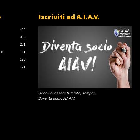
e
Iscriviti ad A.I.A.V.
444
390
261
IO
181
173
171
Scegli di essere tutelato, sempre.
Diventa socio A.I.A.V.