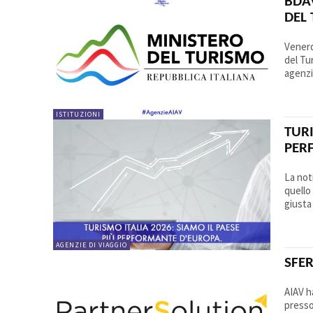
BDA
DEL
Venerd
del Tu
agenzie
ISTITUZIONI
TURI
PER
La not
quello
giusta
AGENZIE DI VIAGGIO
SFER
AIAV h
presso