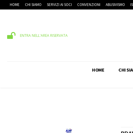
HOME
CHI SIAMO
SERVIZI AI SOCI
CONVENZIONI
ABUSIVISMO
I
ENTRA NELL'AREA RISERVATA
HOME
CHI SI