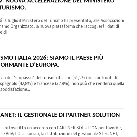
V: NUOVA ACCELERAZIONE DEL MINISTERO
 TURISMO.
ì 10 luglio il Ministero del Turismo ha presentato, alle Associazioni
rismo Organizzato, la nuova piattaforma che raccoglierà i dati di
 di...
SMO ITALIA 2026: SIAMO IL PAESE PIÙ
FORMANTE D’EUROPA.
izia del “sorpasso” del turismo italiano (51,2%) nei confronti di
 spagnolo (42,8%) e francese (32,9%), non può che renderci quella
 soddisfazione...
ANET: IL GESTIONALE DI PARTNER SOLUTION
a sottoscritto un accordo con PARTNER SOLUTION per favorire,
 le AdV/T.O. associati, la distribuzione del gestionale SferaNET,