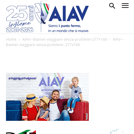
Home
AIAV—Banner-viaggiare-senza-problemi–277×160
AIAV---
Banner-viaggiare-senza-problemi--277x160