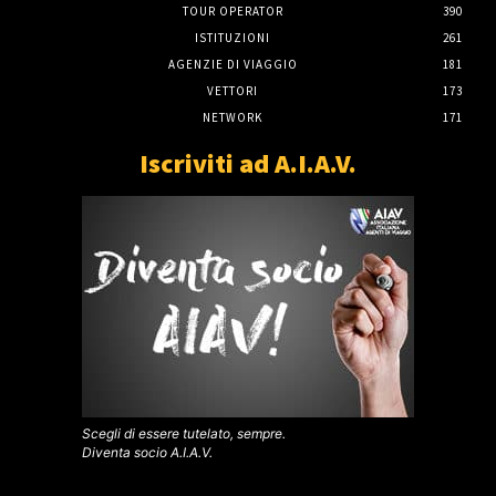
TOUR OPERATOR
390
ISTITUZIONI
261
AGENZIE DI VIAGGIO
181
VETTORI
173
NETWORK
171
Iscriviti ad A.I.A.V.
Scegli di essere tutelato, sempre.
Diventa socio A.I.A.V.