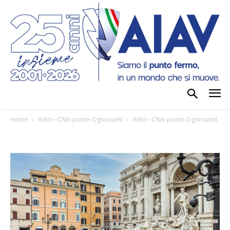
Home
AIAV—CNA-ponte-Ognissanti
AIAV---CNA-ponte-Ognissanti