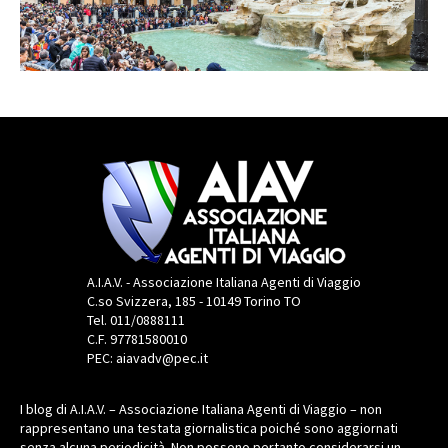
A.I.A.V. - Associazione Italiana Agenti di Viaggio
C.so Svizzera, 185 - 10149 Torino TO
Tel. 011/0888111
C.F. 97781580010
PEC: aiavadv@pec.it
I blog di A.I.A.V. – Associazione Italiana Agenti di Viaggio – non
rappresentano una testata giornalistica poiché sono aggiornati
senza alcuna periodicità. Non possono pertanto considerarsi un