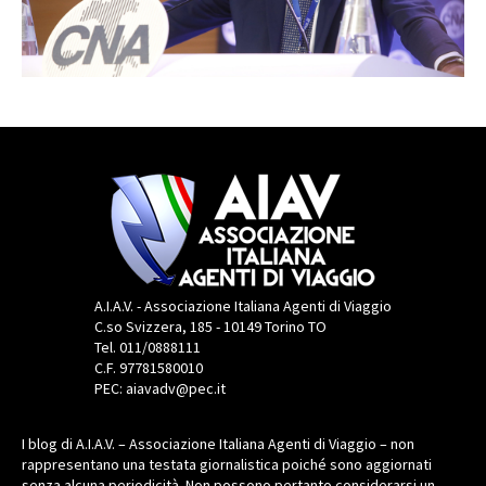
A.I.A.V. - Associazione Italiana Agenti di Viaggio
C.so Svizzera, 185 - 10149 Torino TO
Tel. 011/0888111
C.F. 97781580010
PEC: aiavadv@pec.it
I blog di A.I.A.V. – Associazione Italiana Agenti di Viaggio – non
rappresentano una testata giornalistica poiché sono aggiornati
senza alcuna periodicità. Non possono pertanto considerarsi un