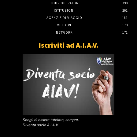
TOUR OPERATOR
390
ISTITUZIONI
261
AGENZIE DI VIAGGIO
181
VETTORI
173
NETWORK
171
Iscriviti ad A.I.A.V.
Scegli di essere tutelato, sempre.
Diventa socio A.I.A.V.