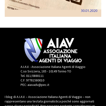
A.I.A.V. - Associazione Italiana Agenti di Viaggio
C.so Svizzera, 185 - 10149 Torino TO
Tel. 011/0888111
C.F. 97781580010
PEC: aiavadv@pec.it
I blog di A.I.A.V. – Associazione Italiana Agenti di Viaggio – non
rappresentano una testata giornalistica poiché sono aggiornati
senza alcuna periodicità. Non possono pertanto considerarsi un