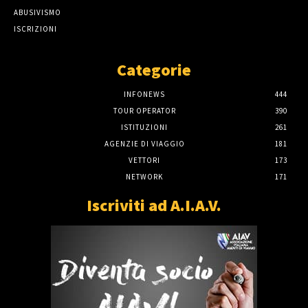
ABUSIVISMO
ISCRIZIONI
Categorie
INFONEWS
444
TOUR OPERATOR
390
ISTITUZIONI
261
AGENZIE DI VIAGGIO
181
VETTORI
173
NETWORK
171
Iscriviti ad A.I.A.V.