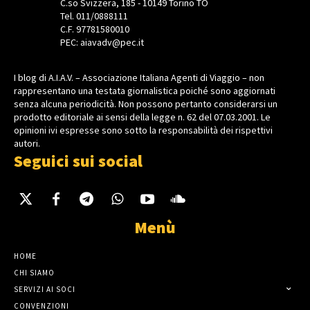
C.so Svizzera, 185 - 10149 Torino TO
Tel. 011/0888111
C.F. 97781580010
PEC: aiavadv@pec.it
I blog di A.I.A.V. – Associazione Italiana Agenti di Viaggio – non
rappresentano una testata giornalistica poiché sono aggiornati
senza alcuna periodicità. Non possono pertanto considerarsi un
prodotto editoriale ai sensi della legge n. 62 del 07.03.2001. Le
opinioni ivi espresse sono sotto la responsabilità dei rispettivi
autori.
Seguici sui social
Menù
HOME
CHI SIAMO
SERVIZI AI SOCI
CONVENZIONI