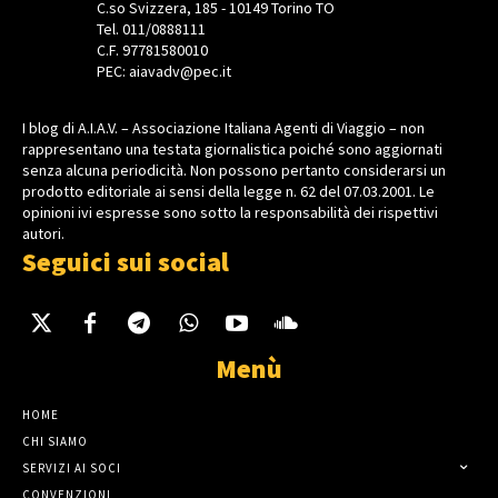
C.so Svizzera, 185 - 10149 Torino TO
Tel. 011/0888111
C.F. 97781580010
PEC: aiavadv@pec.it
I blog di A.I.A.V. – Associazione Italiana Agenti di Viaggio – non
rappresentano una testata giornalistica poiché sono aggiornati
senza alcuna periodicità. Non possono pertanto considerarsi un
prodotto editoriale ai sensi della legge n. 62 del 07.03.2001. Le
opinioni ivi espresse sono sotto la responsabilità dei rispettivi
autori.
Seguici sui social
Menù
HOME
CHI SIAMO
SERVIZI AI SOCI
CONVENZIONI