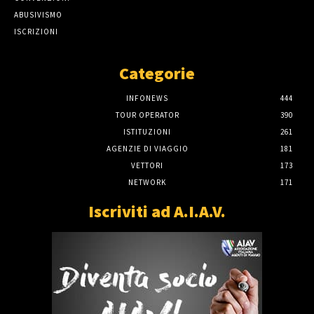
ABUSIVISMO
ISCRIZIONI
Categorie
INFONEWS
444
TOUR OPERATOR
390
ISTITUZIONI
261
AGENZIE DI VIAGGIO
181
VETTORI
173
NETWORK
171
Iscriviti ad A.I.A.V.