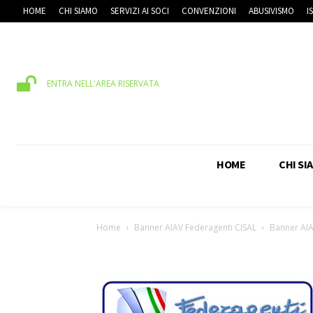
HOME
CHI SIAMO
SERVIZI AI SOCI
CONVENZIONI
ABUSIVISMO
I
ENTRA NELL'AREA RISERVATA
HOME
CHI SI
Home
Banner AIAV Federagenti CISAL
Banner AIA