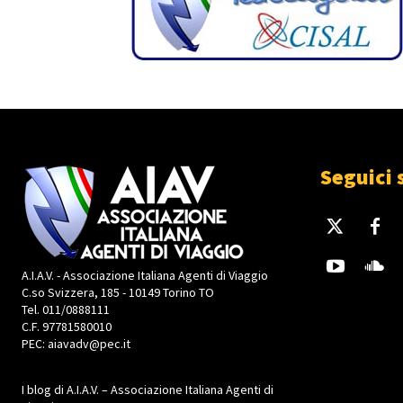
Seguici 
A.I.A.V. - Associazione Italiana Agenti di Viaggio
C.so Svizzera, 185 - 10149 Torino TO
Tel. 011/0888111
C.F. 97781580010
PEC: aiavadv@pec.it
I blog di A.I.A.V. – Associazione Italiana Agenti di