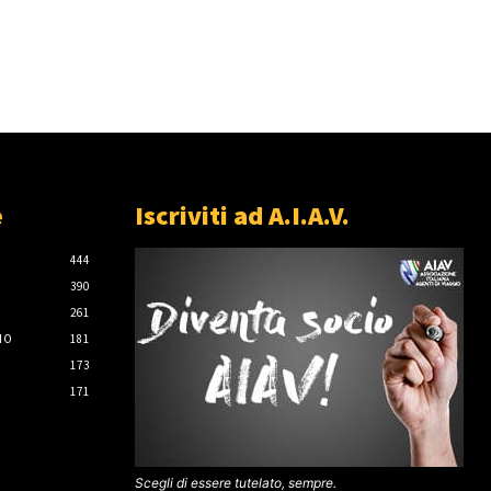
e
Iscriviti ad A.I.A.V.
444
390
261
IO
181
173
171
Scegli di essere tutelato, sempre.