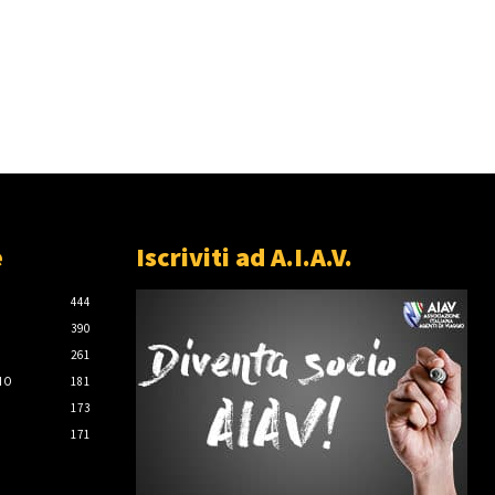
e
Iscriviti ad A.I.A.V.
444
390
261
IO
181
173
171