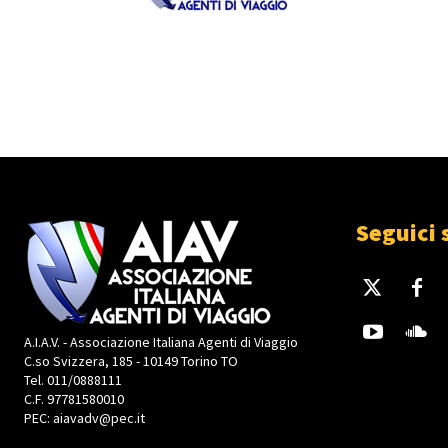
Seguici 
A.I.A.V. - Associazione Italiana Agenti di Viaggio
C.so Svizzera, 185 - 10149 Torino TO
Tel. 011/0888111
C.F. 97781580010
PEC: aiavadv@pec.it