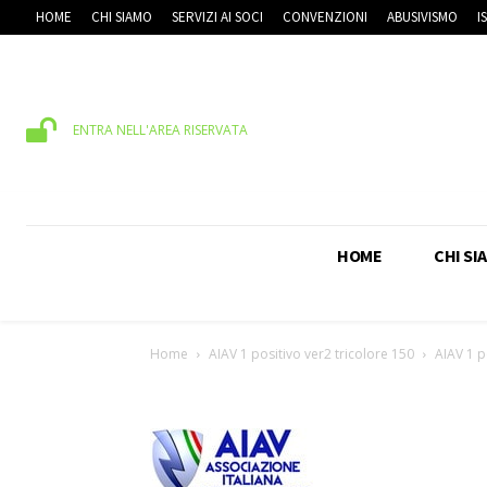
HOME
CHI SIAMO
SERVIZI AI SOCI
CONVENZIONI
ABUSIVISMO
I
ENTRA NELL'AREA RISERVATA
HOME
CHI SI
Home
AIAV 1 positivo ver2 tricolore 150
AIAV 1 p