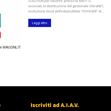
SOLUTION per favorire, presso le AdV/T.O.
associati, la distribuzione del gestionale SferaNET,
evoluzione cloud dell’indistruttibile “VOYAGER” di...
Leggi altro
N WAGONLIT
e
Iscriviti ad A.I.A.V.