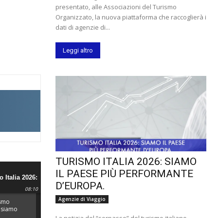
presentato, alle Associazioni del Turismo
Organizzato, la nuova piattaforma che raccoglierà i
dati di agenzie di...
Leggi altro
TURISMO ITALIA 2026: SIAMO
IL PAESE PIÙ PERFORMANTE
 Italia 2026:
D’EUROPA.
e più
08:10
d'Europa.
Agenzie di Viaggio
ismo
: siamo
ù
La notizia del “sorpasso” del turismo italiano