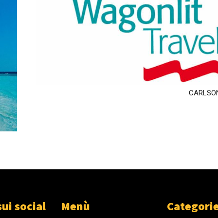
CARLSO
sui social
Menù
Categori