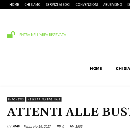
HOME
CHI SIAMO
SERVIZI AI SOCI
CONVENZIONI
ABUSIVISMO
I
ENTRA NELL'AREA RISERVATA
HOME
CHI SI
INFONEWS
NEWS PRIMA PAGINA 4
ATTENTI ALLE BUS
By
AIAV
Febbraio 16, 2017
0
1555