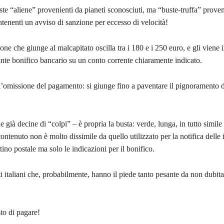
e “aliene” provenienti da pianeti sconosciuti, ma “buste-truffa” proven
tenenti un avviso di sanzione per eccesso di velocità!
one che giunge al malcapitato oscilla tra i 180 e i 250 euro, e gli viene 
nte bonifico bancario su un conto corrente chiaramente indicato.
l’omissione del pagamento: si giunge fino a paventare il pignoramento d
ià decine di “colpi” – è propria la busta: verde, lunga, in tutto simile 
 contenuto non è molto dissimile da quello utilizzato per la notifica delle 
tino postale ma solo le indicazioni per il bonifico.
i italiani che, probabilmente, hanno il piede tanto pesante da non dubita
sto di pagare!