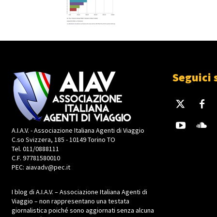
Seguici 
A.I.A.V. - Associazione Italiana Agenti di Viaggio
C.so Svizzera, 185 - 10149 Torino TO
Tel. 011/0888111
C.F. 97781580010
PEC: aiavadv@pec.it
I blog di A.I.A.V. – Associazione Italiana Agenti di
Viaggio – non rappresentano una testata
giornalistica poiché sono aggiornati senza alcuna