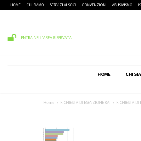
HOME
CHI SIAMO
SERVIZI AI SOCI
CONVENZIONI
ABUSIVISMO
I
ENTRA NELL'AREA RISERVATA
HOME
CHI SI
Home
RICHIESTA DI ESENZIONE RAI
RICHIESTA DI