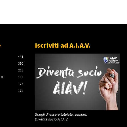
e
Iscriviti ad A.I.A.V.
444
390
261
IO
181
173
171
Scegli di essere tutelato, sempre.
Diventa socio A.I.A.V.