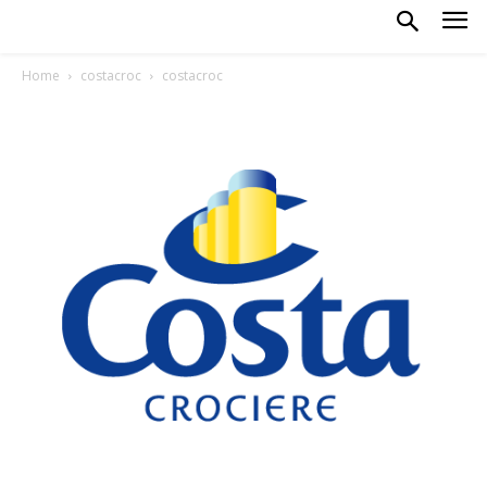
Home
costacroc
costacroc