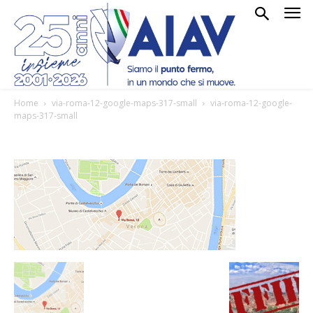
Home
via-roma-12-google-maps-317-small
via-roma-12-google-
maps-317-small