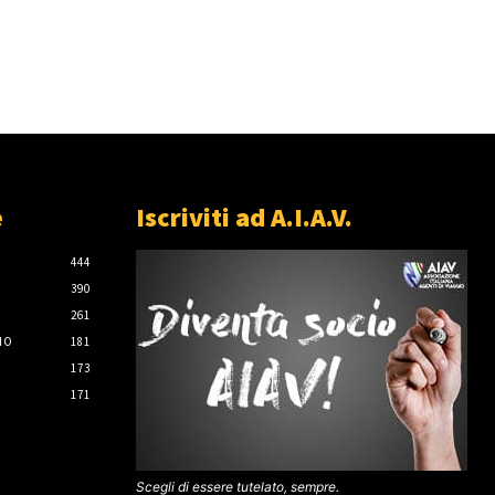
e
Iscriviti ad A.I.A.V.
444
390
261
IO
181
173
171
Scegli di essere tutelato, sempre.