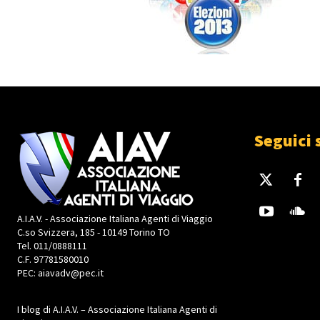
Seguici 
A.I.A.V. - Associazione Italiana Agenti di Viaggio
C.so Svizzera, 185 - 10149 Torino TO
Tel. 011/0888111
C.F. 97781580010
PEC: aiavadv@pec.it
I blog di A.I.A.V. – Associazione Italiana Agenti di