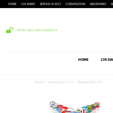
HOME
CHI SIAMO
SERVIZI AI SOCI
CONVENZIONI
ABUSIVISMO
I
ENTRA NELL'AREA RISERVATA
HOME
CHI SI
Home
Elezioni 2013 317
Elezioni 2013 317