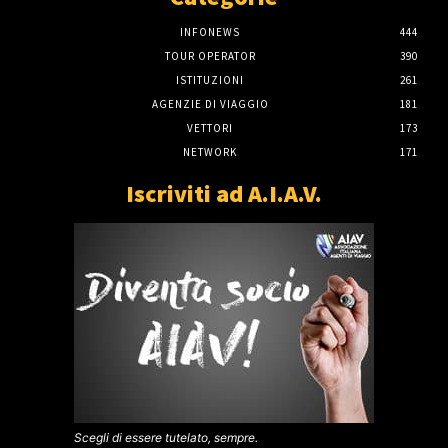
INFONEWS
444
TOUR OPERATOR
390
ISTITUZIONI
261
AGENZIE DI VIAGGIO
181
VETTORI
173
NETWORK
171
Iscriviti ad A.I.A.V.
Scegli di essere tutelato, sempre.