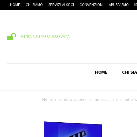
HOME
CHI SIAMO
SERVIZI AI SOCI
CONVENZIONI
ABUSIVISMO
I
ENTRA NELL'AREA RISERVATA
HOME
CHI SI
Home
se-tutto-va-bene-siamo-rovinati
se-tutto-