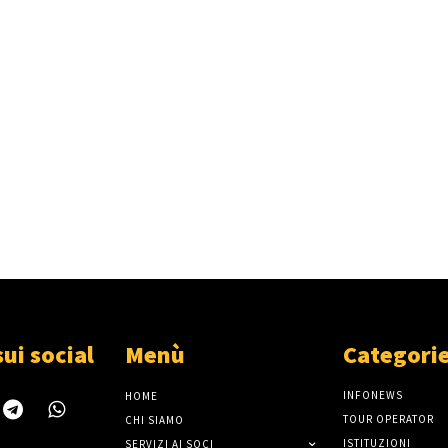
sui social
Menù
Categori
INFONEWS
HOME
TOUR OPERATOR
CHI SIAMO
ISTITUZIONI
SERVIZI AI SOCI