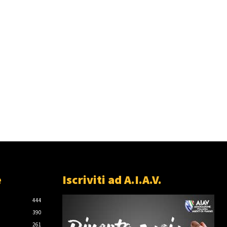
e
Iscriviti ad A.I.A.V.
444
390
261