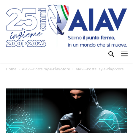
Home
AIAV—PostePay-e-Play-Store
AIAV---PostePay-e-Play-Store