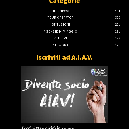
Categorie
INFONEWS
444
TOUR OPERATOR
390
ISTITUZIONI
261
AGENZIE DI VIAGGIO
181
VETTORI
173
NETWORK
171
Iscriviti ad A.I.A.V.
Scegli di essere tutelato, sempre.