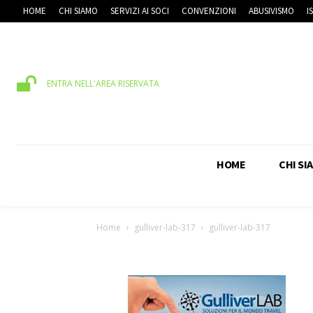
HOME
CHI SIAMO
SERVIZI AI SOCI
CONVENZIONI
ABUSIVISMO
I
ENTRA NELL'AREA RISERVATA
HOME
CHI SI
Home
gulliver-lab-317
gulliver-lab-317