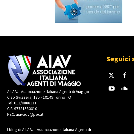
Seguici 
A.I.A.V. - Associazione Italiana Agenti di Viaggio
C.so Svizzera, 185 - 10149 Torino TO
Tel. 011/0888111
C.F. 97781580010
PEC: aiavadv@pec.it
I blog di A.I.A.V. – Associazione Italiana Agenti di