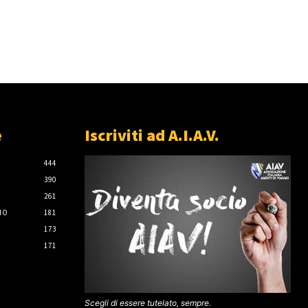
e
Iscriviti ad A.I.A.V.
444
390
261
IO
181
173
171
Scegli di essere tutelato, sempre.