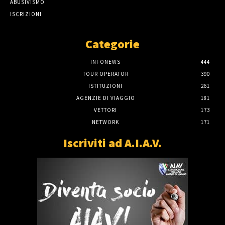
ABUSIVISMO
ISCRIZIONI
Categorie
INFONEWS
444
TOUR OPERATOR
390
ISTITUZIONI
261
AGENZIE DI VIAGGIO
181
VETTORI
173
NETWORK
171
Iscriviti ad A.I.A.V.