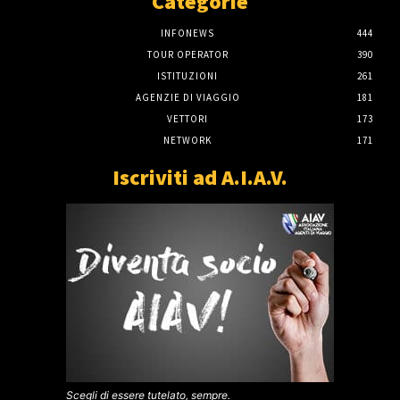
Categorie
INFONEWS
444
TOUR OPERATOR
390
ISTITUZIONI
261
AGENZIE DI VIAGGIO
181
VETTORI
173
NETWORK
171
Iscriviti ad A.I.A.V.
Scegli di essere tutelato, sempre.