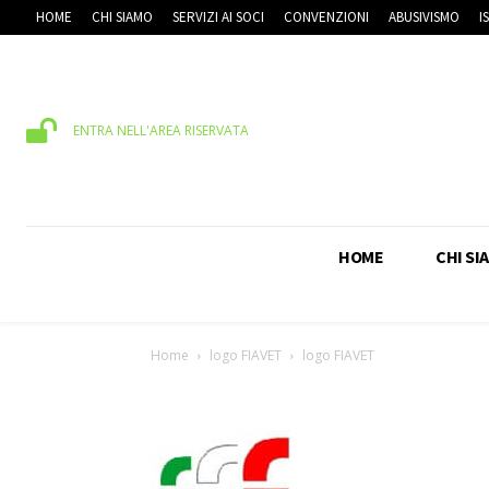
HOME
CHI SIAMO
SERVIZI AI SOCI
CONVENZIONI
ABUSIVISMO
I
ENTRA NELL'AREA RISERVATA
HOME
CHI SI
Home
logo FIAVET
logo FIAVET