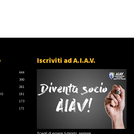
e
Iscriviti ad A.I.A.V.
444
390
261
IO
181
173
171
Scegli di essere tutelato, sempre.