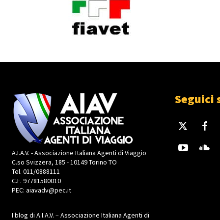
Seguici 
A.I.A.V. - Associazione Italiana Agenti di Viaggio
C.so Svizzera, 185 - 10149 Torino TO
Tel. 011/0888111
C.F. 97781580010
PEC: aiavadv@pec.it
I blog di A.I.A.V. – Associazione Italiana Agenti di