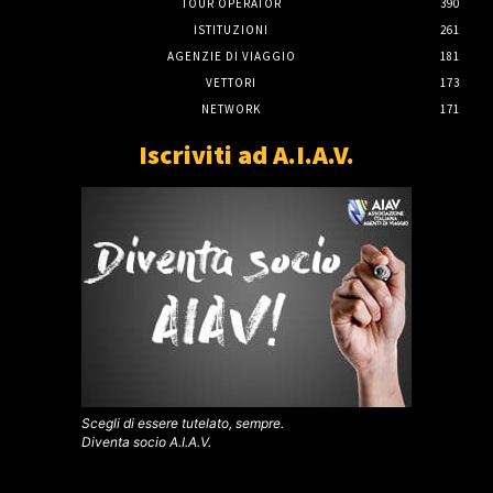
TOUR OPERATOR
390
ISTITUZIONI
261
AGENZIE DI VIAGGIO
181
VETTORI
173
NETWORK
171
Iscriviti ad A.I.A.V.
Scegli di essere tutelato, sempre.
Diventa socio A.I.A.V.