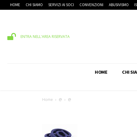
HOME
CHI SIAMO
SERVIZI AI SOCI
CONVENZIONI
ABUSIVISMO
I
ENTRA NELL'AREA RISERVATA
HOME
CHI SI
Home
@
@