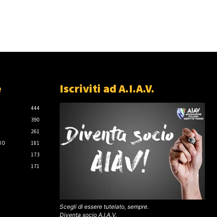
e
Iscriviti ad A.I.A.V.
444
390
261
IO
181
173
171
Scegli di essere tutelato, sempre.
Diventa socio A.I.A.V.