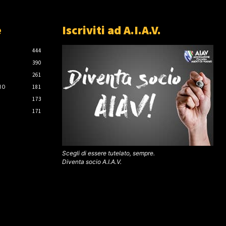
e
Iscriviti ad A.I.A.V.
444
390
261
IO
181
173
171
Scegli di essere tutelato, sempre.
Diventa socio A.I.A.V.