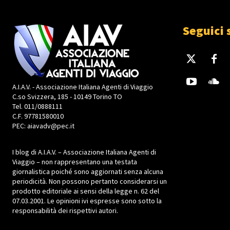
Seguici 
A.I.A.V. - Associazione Italiana Agenti di Viaggio
C.so Svizzera, 185 - 10149 Torino TO
Tel. 011/0888111
C.F. 97781580010
PEC: aiavadv@pec.it
I blog di A.I.A.V. – Associazione Italiana Agenti di
Viaggio – non rappresentano una testata
giornalistica poiché sono aggiornati senza alcuna
periodicità. Non possono pertanto considerarsi un
prodotto editoriale ai sensi della legge n. 62 del
07.03.2001. Le opinioni ivi espresse sono sotto la
responsabilità dei rispettivi autori.