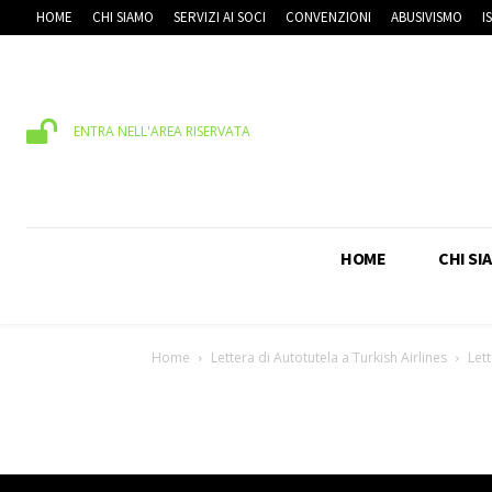
HOME
CHI SIAMO
SERVIZI AI SOCI
CONVENZIONI
ABUSIVISMO
I
ENTRA NELL'AREA RISERVATA
HOME
CHI SI
Home
Lettera di Autotutela a Turkish Airlines
Lett