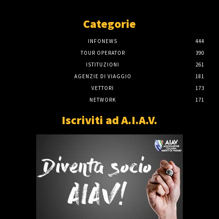
Categorie
INFONEWS
444
TOUR OPERATOR
390
ISTITUZIONI
261
AGENZIE DI VIAGGIO
181
VETTORI
173
NETWORK
171
Iscriviti ad A.I.A.V.