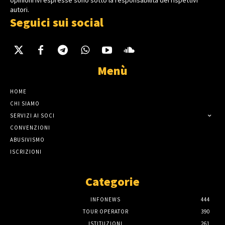
opinioni ivi espresse sono sotto la responsabilità dei rispettivi
autori.
Seguici sui social
Menù
HOME
CHI SIAMO
SERVIZI AI SOCI
CONVENZIONI
ABUSIVISMO
ISCRIZIONI
Categorie
INFONEWS
444
TOUR OPERATOR
390
ISTITUZIONI
261