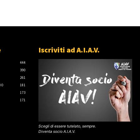
e
Iscriviti ad A.I.A.V.
444
390
261
IO
181
173
171
Scegli di essere tutelato, sempre.
Diventa socio A.I.A.V.