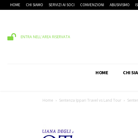
HOME
CHI SIAMO
SERVIZI AI SOCI
CONVENZIONI
ABUSIVISMO
I
ENTRA NELL'AREA RISERVATA
HOME
CHI SI
Home
Sentenza Ippari Travel vs Land Tour
Senten