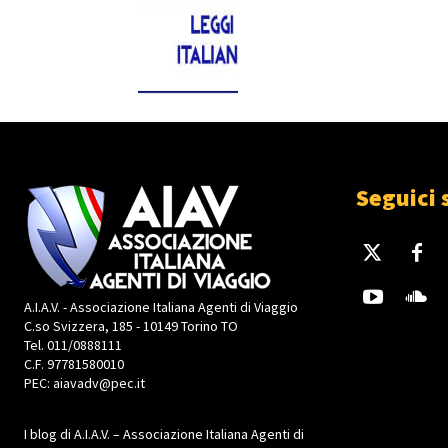
Seguici 
A.I.A.V. - Associazione Italiana Agenti di Viaggio
C.so Svizzera, 185 - 10149 Torino TO
Tel. 011/0888111
C.F. 97781580010
PEC: aiavadv@pec.it
I blog di A.I.A.V. – Associazione Italiana Agenti di