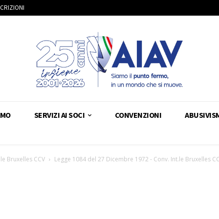
SCRIZIONI
AMO
SERVIZI AI SOCI
CONVENZIONI
ABUSIVIS
le Bruxelles CCV
Legge 1084 del 27 Dicembre 1972 - Conv. Int.le Bruxelles C