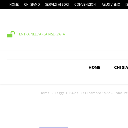
HOME
CHI SIAMO
SERVIZI AI SOCI
CONVENZIONI
ABUSIVISMO
I
ENTRA NELL'AREA RISERVATA
HOME
CHI SI
Home
Legge 1084 del 27 Dicembre 1972 – Conv. Int.