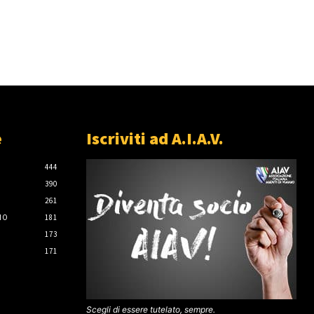
e
Iscriviti ad A.I.A.V.
444
390
261
IO
181
173
171
Scegli di essere tutelato, sempre.