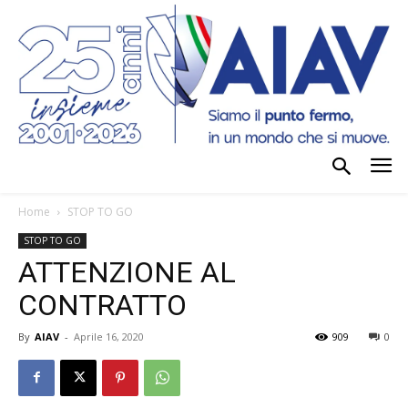
Home
STOP TO GO
STOP TO GO
ATTENZIONE AL
CONTRATTO
By
AIAV
-
Aprile 16, 2020
909
0