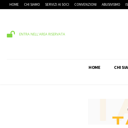
HOME
CHI SIAMO
SERVIZI AI SOCI
CONVENZIONI
ABUSIVISMO
I
ENTRA NELL'AREA RISERVATA
HOME
CHI SI