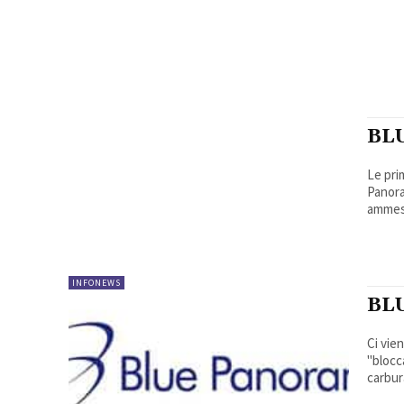
BL
Le pri
Panora
ammess
INFONEWS
BL
Ci vie
"blocc
carbur