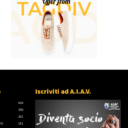
e
Iscriviti ad A.I.A.V.
444
390
261
IO
181