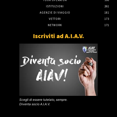
TOUR OPERATOR
390
ISTITUZIONI
261
AGENZIE DI VIAGGIO
181
VETTORI
173
NETWORK
171
Iscriviti ad A.I.A.V.
Scegli di essere tutelato, sempre.
Diventa socio A.I.A.V.