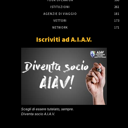
TOUR OPERATOR
390
ISTITUZIONI
261
AGENZIE DI VIAGGIO
181
VETTORI
173
NETWORK
171
Iscriviti ad A.I.A.V.
Scegli di essere tutelato, sempre.
Diventa socio A.I.A.V.