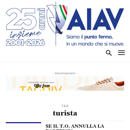
- Advertisement -
TAG
turista
SE IL T.O. ANNULLA LA