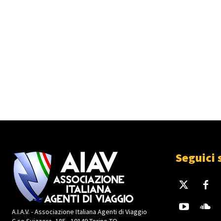
Seguici 
A.I.A.V. - Associazione Italiana Agenti di Viaggio
C.so Svizzera, 185 - 10149 Torino TO