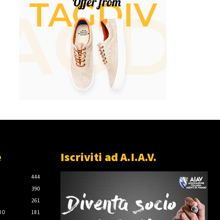
e
Iscriviti ad A.I.A.V.
444
390
261
IO
181