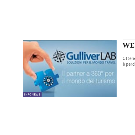
WE
Ottene
è perc
INFONEWS