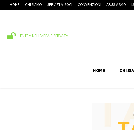
HOME
CHI SIAMO
SERVIZI AI SOCI
CONVENZIONI
ABUSIVISMO
I
ENTRA NELL'AREA RISERVATA
HOME
CHI SI