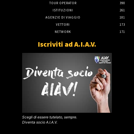
TOUR OPERATOR
390
ISTITUZIONI
261
AGENZIE DI VIAGGIO
181
VETTORI
173
NETWORK
171
Iscriviti ad A.I.A.V.
Scegli di essere tutelato, sempre.
Diventa socio A.I.A.V.