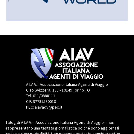
A.I.A.V. - Associazione Italiana Agenti di Viaggio
C.so Svizzera, 185 - 10149 Torino TO
Tel. 011/0888111
C.F. 97781580010
PEC: aiavadv@pec.it
I blog di A.I.A.V. – Associazione Italiana Agenti di Viaggio – non
rappresentano una testata giornalistica poiché sono aggiornati
senza alcuna periodicità. Non possono pertanto considerarsi un