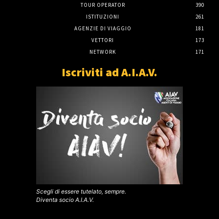
TOUR OPERATOR
390
ISTITUZIONI
261
AGENZIE DI VIAGGIO
181
VETTORI
173
NETWORK
171
Iscriviti ad A.I.A.V.
Scegli di essere tutelato, sempre.
Diventa socio A.I.A.V.