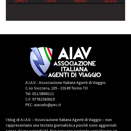
A.I.A.V. - Associazione Italiana Agenti di Viaggio
C.so Svizzera, 185 - 10149 Torino TO
Tel. 011/0888111
C.F. 97781580010
PEC: aiavadv@pec.it
I blog di A.I.A.V. – Associazione Italiana Agenti di Viaggio – non
rappresentano una testata giornalistica poiché sono aggiornati
senza alcuna periodicità. Non possono pertanto considerarsi un