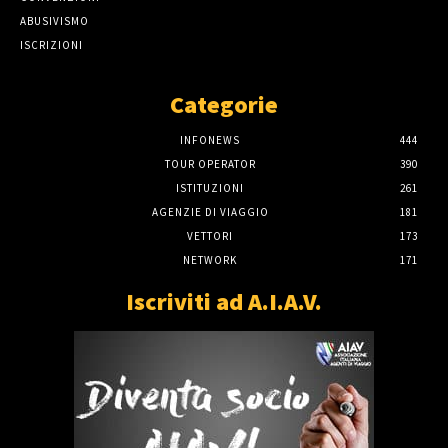
ABUSIVISMO
ISCRIZIONI
Categorie
INFONEWS
444
TOUR OPERATOR
390
ISTITUZIONI
261
AGENZIE DI VIAGGIO
181
VETTORI
173
NETWORK
171
Iscriviti ad A.I.A.V.