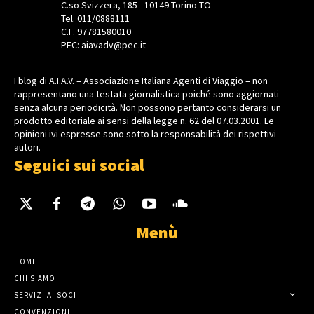
C.so Svizzera, 185 - 10149 Torino TO
Tel. 011/0888111
C.F. 97781580010
PEC: aiavadv@pec.it
I blog di A.I.A.V. – Associazione Italiana Agenti di Viaggio – non
rappresentano una testata giornalistica poiché sono aggiornati
senza alcuna periodicità. Non possono pertanto considerarsi un
prodotto editoriale ai sensi della legge n. 62 del 07.03.2001. Le
opinioni ivi espresse sono sotto la responsabilità dei rispettivi
autori.
Seguici sui social
Menù
HOME
CHI SIAMO
SERVIZI AI SOCI
CONVENZIONI